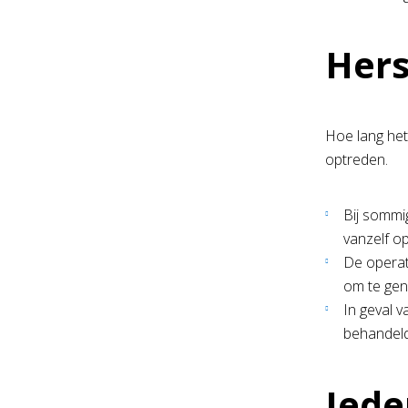
Hers
Hoe lang het
optreden.
Bij sommi
vanzelf o
De operat
om te gen
In geval 
behandeld
Iede