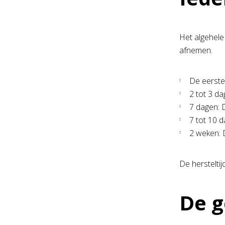
Het algehele 
afnemen.
De eerste 
2 tot 3 d
7 dagen: 
7 tot 10 d
2 weken: 
De hersteltij
De g