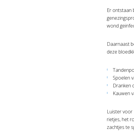
Er ontstaan 
genezingspro
wond geïnfec
Daarnaast be
deze bloedkl
Tandenpoe
Spoelen v
Dranken d
Kauwen va
Luister voor
rietjes, het
zachtjes te 