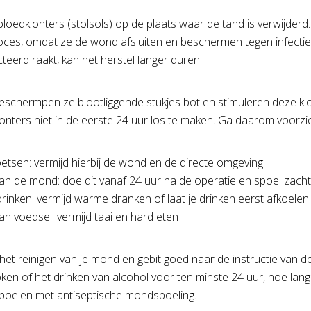
bloedklonters (stolsols) op de plaats waar de tand is verwijderd
ces, omdat ze de wond afsluiten en beschermen tegen infecties
teerd raakt, kan het herstel langer duren.
schermpen ze blootliggende stukjes bot en stimuleren deze klon
onters niet in de eerste 24 uur los te maken. Ga daarom voorzic
tsen: vermijd hierbij de wond en de directe omgeving.
an de mond: doe dit vanaf 24 uur na de operatie en spoel zachtj
rinken: vermijd warme dranken of laat je drinken eerst afkoelen
n voedsel: vermijd taai en hard eten
 het reinigen van je mond en gebit goed naar de instructie van d
 roken of het drinken van alcohol voor ten minste 24 uur, hoe l
spoelen met antiseptische mondspoeling.