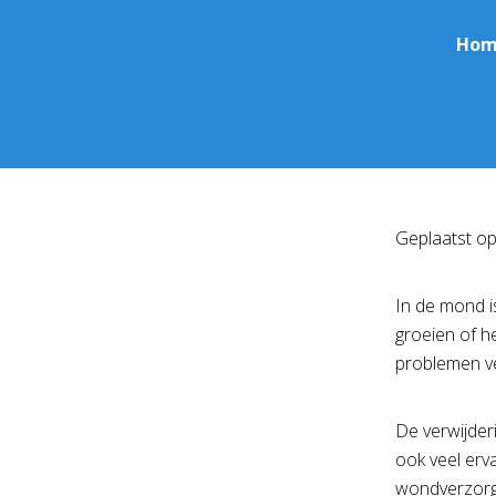
Hom
Geplaatst o
In de mond i
groeien of 
problemen ver
De verwijder
ook veel erv
wondverzorgi