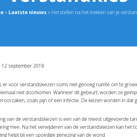
e
»
Laatste nieuws
»
Herstellen na het trekken van je versta
p
12 september 2018
s er voor verstandskiezen soms niet genoeg ruimte om te groeie
helemaal niet doorkomen. Wanneer dit gebeurt, worden ze geï
oorzaken, zoals pijn of een infectie. De kiezen worden in dat ge
ing van de verstandskiezen is een van de meest uitgevoerde t
aring mee. Na het verwijderen van de verstandskiezen kan het t
ng helpt bij een spoedige genezing van de wond.